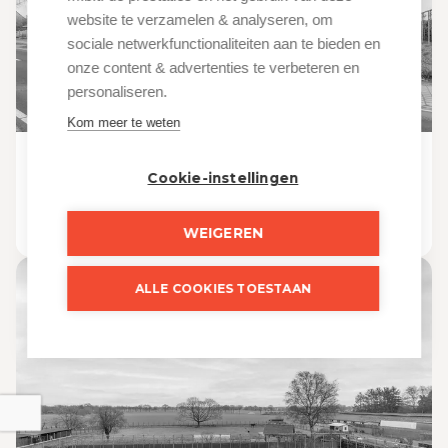
website te verzamelen & analyseren, om
sociale netwerkfunctionaliteiten aan te bieden en
onze content & advertenties te verbeteren en
personaliseren.
Kom meer te weten
Ravels
Cookie-instellingen
Klein Ravels 52 02-6
Verkocht
WEIGEREN
ALLE COOKIES TOESTAAN