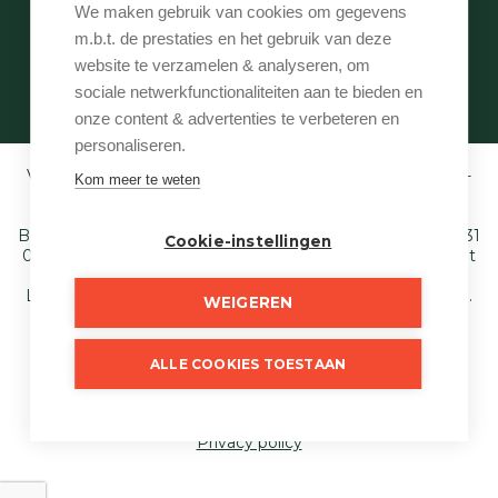
Onze services
We maken gebruik van cookies om gegevens
Contact
m.b.t. de prestaties en het gebruik van deze
Te vroeg
website te verzamelen & analyseren, om
Eigenaarslogin
sociale netwerkfunctionaliteiten aan te bieden en
onze content & advertenties te verbeteren en
personaliseren.
Vastgoedmakelaar-bemiddelaar BIV België BIV 507.005 -
Kom meer te weten
Ondernemingsnummer BTW-BE 0540 695 222 -
Verzekering BA en borgstelling via NV AXA
Belgium (polisnr. 730.390.160) - Derdenrekening: BE97 1431
Cookie-instellingen
0000 1849. Toezichthoudende autoriteit: Beroepsinstituut
van Vastgoedmakelaars,
Luxemburgstraat 16 B te 1000 Brussel - T. 02 505 38 50 E.
WEIGEREN
info@biv.be
. Onderworpen aan de deontologische code
van het BIV.
ALLE COOKIES TOESTAAN
© 2026
Just Wonen
Developed by Zabun
Disclaimer
Privacy policy