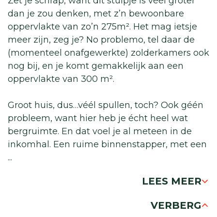
Zet je schrap, want dit stulpje is véél groter
dan je zou denken, met z’n bewoonbare
oppervlakte van zo’n 275m². Het mag ietsje
meer zijn, zeg je? No problemo, tel daar de
(momenteel onafgewerkte) zolderkamers ook
nog bij, en je komt gemakkelijk aan een
oppervlakte van 300 m².
Groot huis, dus…véél spullen, toch? Ook géén
probleem, want hier heb je écht heel wat
bergruimte. En dat voel je al meteen in de
inkomhal. Een ruime binnenstapper, met een
...
LEES MEER
VERBERG