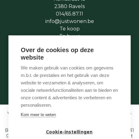
2380 Ravels
014/65.87.11
info@justwonen.be
Te koop
Te huur
Te laat
Over de cookies op deze
Stukje geschiedenis
website
Wie is wie
Onze services
We maken gebruik van cookies om gegevens
Contact
m.b.t. de prestaties en het gebruik van deze
Te vroeg
website te verzamelen & analyseren, om
Eigenaarslogin
sociale netwerkfunctionaliteiten aan te bieden en
onze content & advertenties te verbeteren en
personaliseren.
Vastgoedmakelaar-bemiddelaar BIV België BIV 507.005 -
Kom meer te weten
Ondernemingsnummer BTW-BE 0540 695 222 -
Verzekering BA en borgstelling via NV AXA
Belgium (polisnr. 730.390.160) - Derdenrekening: BE97 1431
Cookie-instellingen
0000 1849. Toezichthoudende autoriteit: Beroepsinstituut