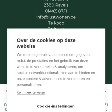
2380 Ravels
014/65.87.11
info@justwonen.be
Te koop
Te huur
Te laat
Over de cookies op deze
Stukje geschiedenis
website
Wie is wie
Onze services
We maken gebruik van cookies om gegevens
Contact
m.b.t. de prestaties en het gebruik van deze
Te vroeg
website te verzamelen & analyseren, om
Eigenaarslogin
sociale netwerkfunctionaliteiten aan te bieden en
onze content & advertenties te verbeteren en
personaliseren.
Vastgoedmakelaar-bemiddelaar BIV België BIV 507.005 -
Kom meer te weten
Ondernemingsnummer BTW-BE 0540 695 222 -
Verzekering BA en borgstelling via NV AXA
Belgium (polisnr. 730.390.160) - Derdenrekening: BE97 1431
Cookie-instellingen
0000 1849. Toezichthoudende autoriteit: Beroepsinstituut