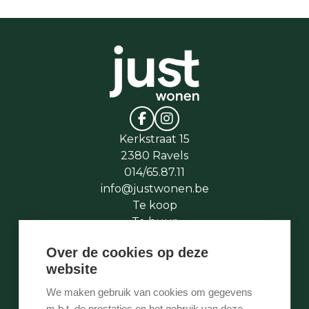
Kerkstraat 15
2380 Ravels
014/65.87.11
info@justwonen.be
Te koop
Te huur
Te laat
Over de cookies op deze
Stukje geschiedenis
website
Wie is wie
Onze services
We maken gebruik van cookies om gegevens
Contact
m.b.t. de prestaties en het gebruik van deze