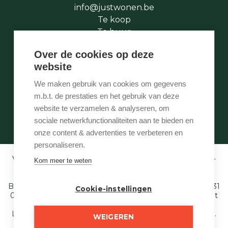
info@justwonen.be
Te koop
Te huur
Te laat
Over de cookies op deze
Stukje geschiedenis
website
Wie is wie
Onze services
We maken gebruik van cookies om gegevens
Contact
m.b.t. de prestaties en het gebruik van deze
Te vroeg
website te verzamelen & analyseren, om
Eigenaarslogin
sociale netwerkfunctionaliteiten aan te bieden en
onze content & advertenties te verbeteren en
personaliseren.
Vastgoedmakelaar-bemiddelaar BIV België BIV 507.005 -
Kom meer te weten
Ondernemingsnummer BTW-BE 0540 695 222 -
Verzekering BA en borgstelling via NV AXA
Belgium (polisnr. 730.390.160) - Derdenrekening: BE97 1431
Cookie-instellingen
0000 1849. Toezichthoudende autoriteit: Beroepsinstituut
van Vastgoedmakelaars,
Luxemburgstraat 16 B te 1000 Brussel - T. 02 505 38 50 E.
WEIGEREN
info@biv.be
. Onderworpen aan de deontologische code