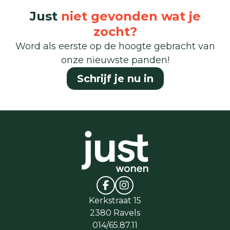
Just
niet gevonden wat je
zocht?
Word als eerste op de hoogte gebracht van
onze nieuwste panden!
Schrijf je nu in
Kerkstraat 15
2380 Ravels
014/65.87.11