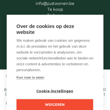
info@justwonen.be
Te koop
Te huur
Te laat
Over de cookies op deze
Stukje geschiedenis
website
Wie is wie
Onze services
We maken gebruik van cookies om gegevens
Contact
m.b.t. de prestaties en het gebruik van deze
Te vroeg
website te verzamelen & analyseren, om
Eigenaarslogin
sociale netwerkfunctionaliteiten aan te bieden en
onze content & advertenties te verbeteren en
personaliseren.
Vastgoedmakelaar-bemiddelaar BIV België BIV 507.005 -
Kom meer te weten
Ondernemingsnummer BTW-BE 0540 695 222 -
Verzekering BA en borgstelling via NV AXA
Belgium (polisnr. 730.390.160) - Derdenrekening: BE97 1431
Cookie-instellingen
0000 1849. Toezichthoudende autoriteit: Beroepsinstituut
van Vastgoedmakelaars,
Luxemburgstraat 16 B te 1000 Brussel - T. 02 505 38 50 E.
WEIGEREN
info@biv.be
. Onderworpen aan de deontologische code