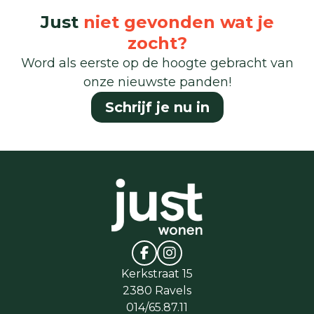
Just
niet gevonden wat je
zocht?
Word als eerste op de hoogte gebracht van
onze nieuwste panden!
Schrijf je nu in
Kerkstraat 15
2380 Ravels
014/65.87.11