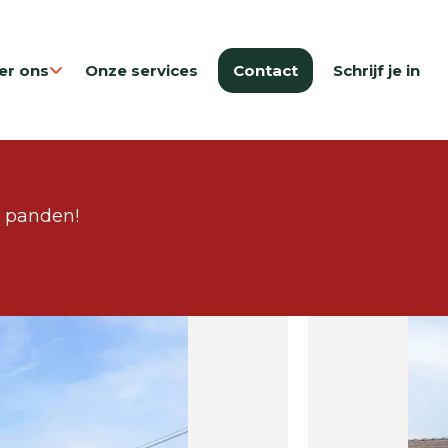
er ons
Onze services
Contact
Schrijf je in
e panden!