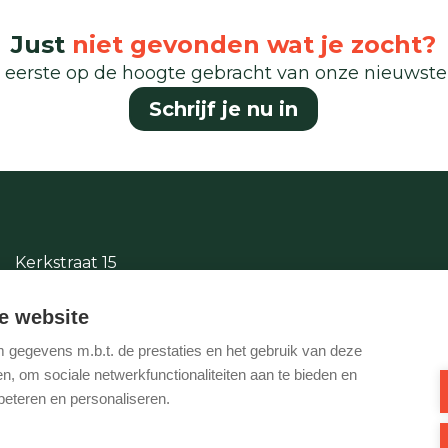
Just
niet gevonden wat je zocht?
 eerste op de hoogte gebracht van onze nieuwst
Schrijf je nu in
Kerkstraat 15
2380 Ravels
e website
014/65.87.11
gegevens m.b.t. de prestaties en het gebruik van deze
info@justwonen.be
, om sociale netwerkfunctionaliteiten aan te bieden en
beteren en personaliseren.