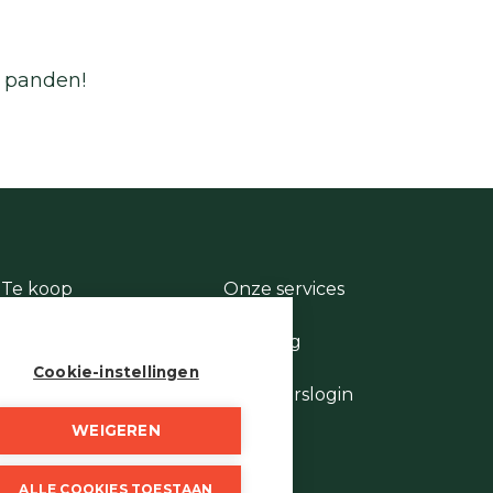
e panden!
Te koop
Onze services
Te huur
Contact
Te laat
Te vroeg
Stukje geschiedenis
Cookie-instellingen
Wie is wie
Eigenaarslogin
WEIGEREN
ALLE COOKIES TOESTAAN