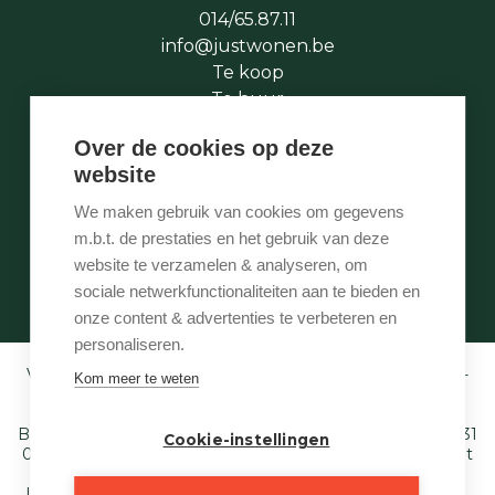
014/65.87.11
info@justwonen.be
Te koop
Te huur
Te laat
Over de cookies op deze
Stukje geschiedenis
website
Wie is wie
Onze services
We maken gebruik van cookies om gegevens
Contact
m.b.t. de prestaties en het gebruik van deze
Te vroeg
website te verzamelen & analyseren, om
Eigenaarslogin
sociale netwerkfunctionaliteiten aan te bieden en
onze content & advertenties te verbeteren en
personaliseren.
Vastgoedmakelaar-bemiddelaar BIV België BIV 507.005 -
Kom meer te weten
Ondernemingsnummer BTW-BE 0540 695 222 -
Verzekering BA en borgstelling via NV AXA
Belgium (polisnr. 730.390.160) - Derdenrekening: BE97 1431
Cookie-instellingen
0000 1849. Toezichthoudende autoriteit: Beroepsinstituut
van Vastgoedmakelaars,
Luxemburgstraat 16 B te 1000 Brussel - T. 02 505 38 50 E.