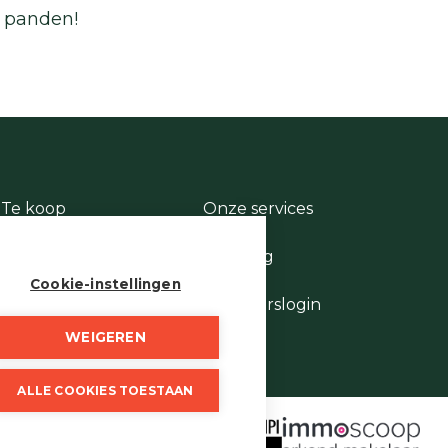
e panden!
Te koop
Onze services
Te huur
Contact
Te laat
Te vroeg
Stukje geschiedenis
Cookie-instellingen
Wie is wie
Eigenaarslogin
WEIGEREN
ALLE COOKIES TOESTAAN
 borgstelling via NV AXA
 Vastgoedmakelaars,