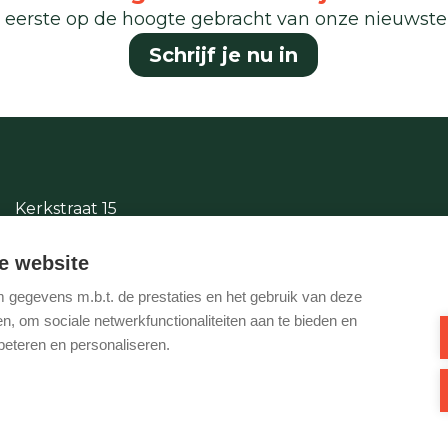
 eerste op de hoogte gebracht van onze nieuwst
Schrijf je nu in
Kerkstraat 15
2380 Ravels
e website
014/65.87.11
gegevens m.b.t. de prestaties en het gebruik van deze
info@justwonen.be
, om sociale netwerkfunctionaliteiten aan te bieden en
beteren en personaliseren.
Ondernemingsnummer BTW-BE 0540 695 222 - Verzekering BA en
1 0000 1849. Toezichthoudende autoriteit: Beroepsinstituut van