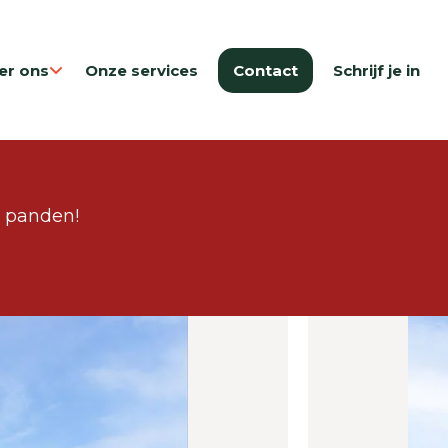
er ons
Onze services
Contact
Schrijf je in
e panden!