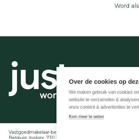
Word als
Over de cookies op dez
We maken gebruik van cookies om 
website te verzamelen & analyseren
onze content & advertenties te ver
Kom meer te weten
Vastgoedmakelaar-bemiddelaar BIV België BIV 507.005 - 
Belgium (polisnr. 730.390.160) - Derdenrekening: BE97 143