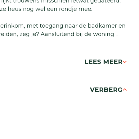
jkt trouwens misschien ietwat gedateerd,
e heus nog wel een rondje mee.
terinkom, met toegang naar de badkamer en
breiden, zeg je? Aansluitend bij de woning
...
LEES MEER
VERBERG