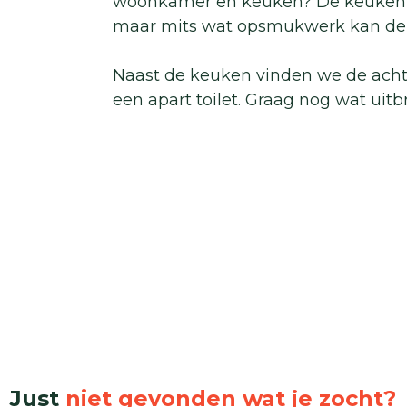
woonkamer en keuken? De keuken li
maar mits wat opsmukwerk kan dez
Naast de keuken vinden we de ach
een apart toilet. Graag nog wat uit
Just
niet gevonden wat je zocht?