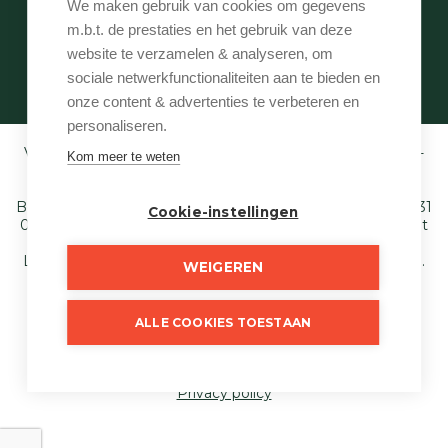
We maken gebruik van cookies om gegevens
Contact
m.b.t. de prestaties en het gebruik van deze
Te vroeg
website te verzamelen & analyseren, om
Eigenaarslogin
sociale netwerkfunctionaliteiten aan te bieden en
onze content & advertenties te verbeteren en
personaliseren.
Vastgoedmakelaar-bemiddelaar BIV België BIV 507.005 -
Kom meer te weten
Ondernemingsnummer BTW-BE 0540 695 222 -
Verzekering BA en borgstelling via NV AXA
Belgium (polisnr. 730.390.160) - Derdenrekening: BE97 1431
Cookie-instellingen
0000 1849. Toezichthoudende autoriteit: Beroepsinstituut
van Vastgoedmakelaars,
Luxemburgstraat 16 B te 1000 Brussel - T. 02 505 38 50 E.
WEIGEREN
info@biv.be
. Onderworpen aan de deontologische code
van het BIV.
ALLE COOKIES TOESTAAN
© 2026
Just Wonen
Developed by Zabun
Disclaimer
Privacy policy