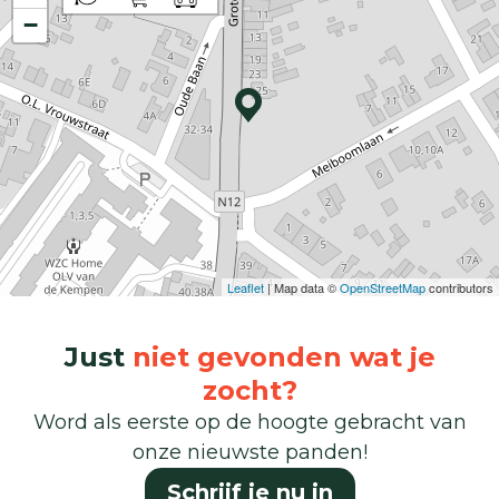
−
Leaflet
| Map data ©
OpenStreetMap
contributors
Just
niet gevonden wat je
zocht?
Word als eerste op de hoogte gebracht van
onze nieuwste panden!
Schrijf je nu in