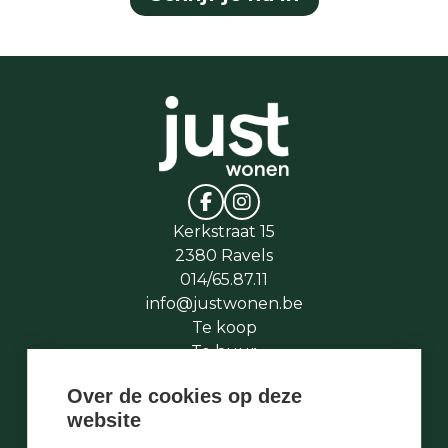
Kerkstraat 15
2380 Ravels
014/65.87.11
info@justwonen.be
Te koop
Te huur
Te laat
Over de cookies op deze
Stukje geschiedenis
website
Wie is wie
Onze services