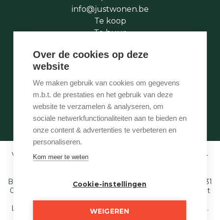
info@justwonen.be
Te koop
Te huur
Te laat
Over de cookies op deze
Stukje geschiedenis
website
Wie is wie
Onze services
We maken gebruik van cookies om gegevens
Contact
m.b.t. de prestaties en het gebruik van deze
Te vroeg
website te verzamelen & analyseren, om
Eigenaarslogin
sociale netwerkfunctionaliteiten aan te bieden en
onze content & advertenties te verbeteren en
personaliseren.
Vastgoedmakelaar-bemiddelaar BIV België BIV 507.005 -
Kom meer te weten
Ondernemingsnummer BTW-BE 0540 695 222 -
Verzekering BA en borgstelling via NV AXA
Belgium (polisnr. 730.390.160) - Derdenrekening: BE97 1431
Cookie-instellingen
0000 1849. Toezichthoudende autoriteit: Beroepsinstituut
van Vastgoedmakelaars,
Luxemburgstraat 16 B te 1000 Brussel - T. 02 505 38 50 E.
WEIGEREN
info@biv.be
. Onderworpen aan de deontologische code