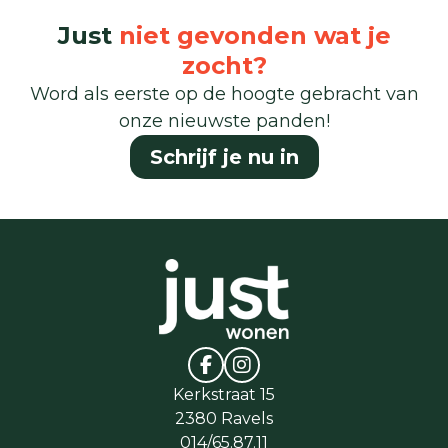
Just
niet gevonden wat je
zocht?
Word als eerste op de hoogte gebracht van
onze nieuwste panden!
Schrijf je nu in
Kerkstraat 15
2380 Ravels
014/65.87.11