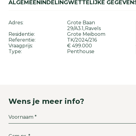
ALGEMEEN
INDELING
WETTELIJKE GEGEVEN
Adres:
Grote Baan
29/A3.1
Ravels
Residentie:
Grote Meiboom
Referentie:
TK/2024/216
Vraagprijs:
€ 499.000
Type:
Penthouse
Wens je meer info?