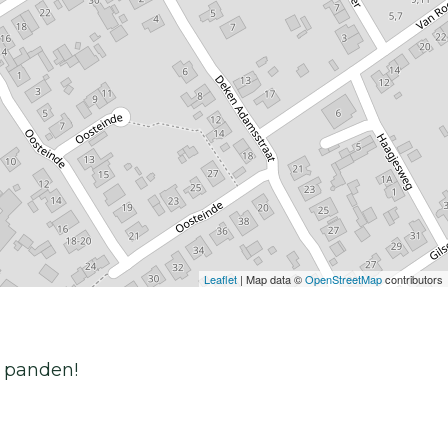
Leaflet
| Map data ©
OpenStreetMap
contributors
e panden!