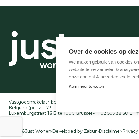
Over de cookies op dez
We maken gebruik van cookies om 
website te verzamelen & analyseren
onze content & advertenties te ver
Kom meer te weten
Vastgoedmakelaar-bemiddelaar BIV België BIV 507.005 - 
Belgium (polisnr. 730.390.160) - Derdenrekening: BE97 143
Luxemburgstraat 16 B te 1000 Brussel - T. 02 505 38 50 E.
i
© 2026
Just Wonen
Developed by Zabun
Disclaimer
Privacy