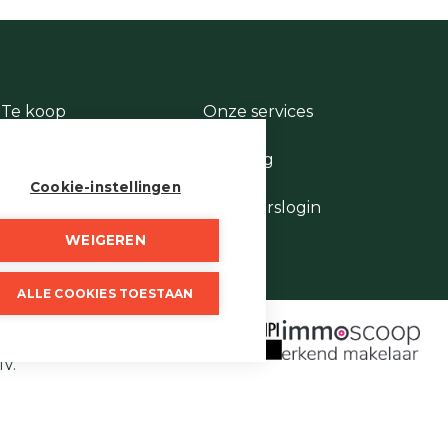
Te koop
Onze services
Te huur
Contact
Te laat
Te vroeg
Stukje geschiedenis
Cookie-instellingen
Wie is wie
Eigenaarslogin
WEIGEREN
ALLE COOKIES TOESTAAN
 borgstelling via NV AXA
 Vastgoedmakelaars,
IV.