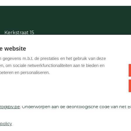
Kerkstraat 15
2380 Ravels
e website
014/65.87.11
gegevens m.b.t. de prestaties en het gebruik van deze
info@justwonen.be
, om sociale netwerkfunctionaliteiten aan te bieden en
beteren en personaliseren.
Ondernemingsnummer BTW-BE 0540 695 222 - Verzekering BA en
1 0000 1849. Toezichthoudende autoriteit: Beroepsinstituut van
nfo@biv.be
. Onderworpen aan de deontologische code van het B
 policy