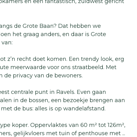
pkamers en een fantastisch, zuidwest gericht
langs de Grote Baan? Dat hebben we
oen het graag anders, en daar is Grote
 van:
tot z’n recht doet komen. Een trendy look, erg
ute meerwaarde voor ons straatbeeld. Met
n de privacy van de bewoners.
meest centrale punt in Ravels. Even gaan
 halen in de bossen, een bezoekje brengen aan
 met de bus: alles is op wandelafstand.
type koper. Oppervlaktes van 60 m² tot 126m²,
ers, gelijkvloers met tuin of penthouse met
...