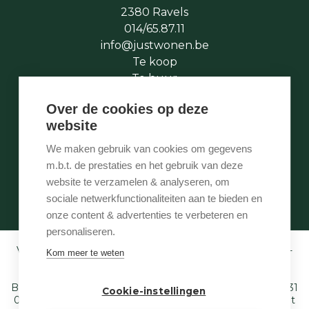
2380 Ravels
014/65.87.11
info@justwonen.be
Te koop
Te huur
Te laat
Over de cookies op deze
Stukje geschiedenis
website
Wie is wie
Onze services
We maken gebruik van cookies om gegevens
Contact
m.b.t. de prestaties en het gebruik van deze
Te vroeg
website te verzamelen & analyseren, om
Eigenaarslogin
sociale netwerkfunctionaliteiten aan te bieden en
onze content & advertenties te verbeteren en
personaliseren.
Vastgoedmakelaar-bemiddelaar BIV België BIV 507.005 -
Kom meer te weten
Ondernemingsnummer BTW-BE 0540 695 222 -
Verzekering BA en borgstelling via NV AXA
Belgium (polisnr. 730.390.160) - Derdenrekening: BE97 1431
Cookie-instellingen
0000 1849. Toezichthoudende autoriteit: Beroepsinstituut