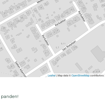
Leaflet
| Map data ©
OpenStreetMap
contributors
e panden!