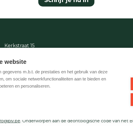
Kerkstraat 15
2380 Ravels
e website
014/65.87.11
gegevens m.b.t. de prestaties en het gebruik van deze
info@justwonen.be
, om sociale netwerkfunctionaliteiten aan te bieden en
beteren en personaliseren.
Ondernemingsnummer BTW-BE 0540 695 222 - Verzekering BA en
1 0000 1849. Toezichthoudende autoriteit: Beroepsinstituut van
nfo@biv.be
. Onderworpen aan de deontologische code van het B