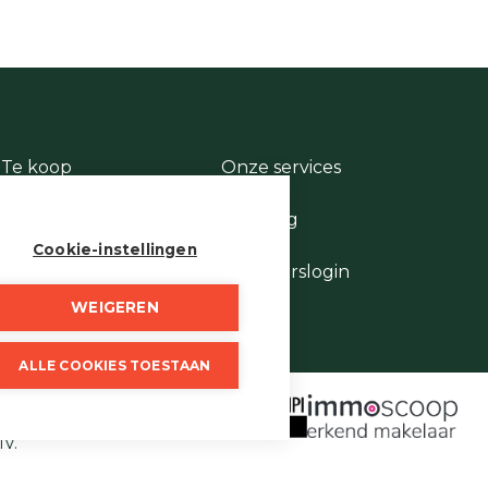
Te koop
Onze services
Te huur
Contact
Te laat
Te vroeg
Stukje geschiedenis
Cookie-instellingen
Wie is wie
Eigenaarslogin
WEIGEREN
ALLE COOKIES TOESTAAN
 borgstelling via NV AXA
 Vastgoedmakelaars,
IV.