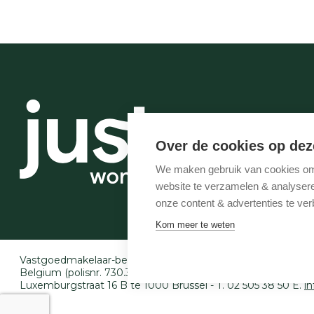
Over de cookies op dez
We maken gebruik van cookies om 
website te verzamelen & analyseren
onze content & advertenties te ver
Kom meer te weten
Vastgoedmakelaar-bemiddelaar BIV België BIV 507.005 - 
Belgium (polisnr. 730.390.160) - Derdenrekening: BE97 143
Luxemburgstraat 16 B te 1000 Brussel - T. 02 505 38 50 E.
i