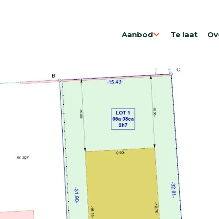
Aanbod
Te laat
Ov