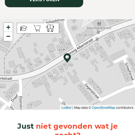
+
−
Leaflet
| Map data ©
OpenStreetMap
contributors
Just
niet gevonden wat je