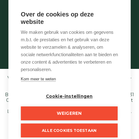
Te huur
Te laat
Over de cookies op deze
Stukje geschiedenis
website
Wie is wie
Onze services
We maken gebruik van cookies om gegevens
Contact
m.b.t. de prestaties en het gebruik van deze
Te vroeg
website te verzamelen & analyseren, om
Eigenaarslogin
sociale netwerkfunctionaliteiten aan te bieden en
onze content & advertenties te verbeteren en
personaliseren.
Vastgoedmakelaar-bemiddelaar BIV België BIV 507.005 -
Kom meer te weten
Ondernemingsnummer BTW-BE 0540 695 222 -
Verzekering BA en borgstelling via NV AXA
Belgium (polisnr. 730.390.160) - Derdenrekening: BE97 1431
Cookie-instellingen
0000 1849. Toezichthoudende autoriteit: Beroepsinstituut
van Vastgoedmakelaars,
Luxemburgstraat 16 B te 1000 Brussel - T. 02 505 38 50 E.
WEIGEREN
info@biv.be
. Onderworpen aan de deontologische code
van het BIV.
ALLE COOKIES TOESTAAN