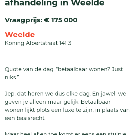
afhandeling in Weelde
Vraagprijs
:
€ 175 000
Weelde
Koning Albertstraat 141 3
Quote van de dag: “betaalbaar wonen? Just
niks.”
Jep, dat horen we dus elke dag. En jawel, we
geven je alleen maar gelijk. Betaalbaar
wonen lijkt plots een luxe te zijn, in plaats van
een basisrecht.
Maar heel af en toe komt er eens een stulpje