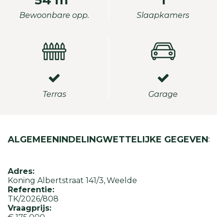
54 m²
1
Bewoonbare opp.
Slaapkamers
Terras
Garage
ALGEMEEN
INDELING
WETTELIJKE GEGEVENS
Adres:
Koning Albertstraat 141/3
Weelde
Referentie:
TK/2026/808
Vraagprijs: