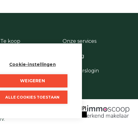
Te koop
Onze services
Te huur
Contact
Te laat
Te vroeg
Stukje geschiedenis
Cookie-instellingen
Wie is wie
Eigenaarslogin
WEIGEREN
ALLE COOKIES TOESTAAN
 borgstelling via NV AXA
 Vastgoedmakelaars,
IV.