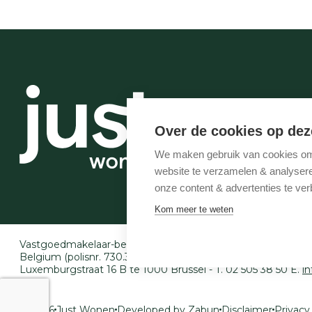
Over de cookies op dez
We maken gebruik van cookies om 
website te verzamelen & analyseren
onze content & advertenties te ver
Kom meer te weten
Vastgoedmakelaar-bemiddelaar BIV België BIV 507.005 - 
Belgium (polisnr. 730.390.160) - Derdenrekening: BE97 143
Luxemburgstraat 16 B te 1000 Brussel - T. 02 505 38 50 E.
i
© 2026
Just Wonen
Developed by Zabun
Disclaimer
Privacy