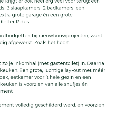
 je krijgt er ook heel erg veel voor terug: een
ds, 3 slaapkamers, 2 badkamers, een
 extra grote garage én een grote
letter P dus.
aardbudgetten bij nieuwbouwprojecten, want
rdig afgewerkt. Zoals het hoort.
pt zo je inkomhal (met gastentoilet) in. Daarna
euken. Een grote, luchtige lay-out met méér
oek, eetkamer voor ’t hele gezin en een
 keuken is voorzien van alle snufjes én
ement.
ement volledig geschilderd werd, en voorzien