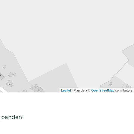
Leaflet
| Map data ©
OpenStreetMap
contributors
e panden!