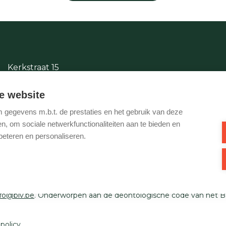
Kerkstraat 15
2380 Ravels
e website
014/65.87.11
gegevens m.b.t. de prestaties en het gebruik van deze
info@justwonen.be
, om sociale netwerkfunctionaliteiten aan te bieden en
beteren en personaliseren.
Ondernemingsnummer BTW-BE 0540 695 222 - Verzekering BA en
1 0000 1849. Toezichthoudende autoriteit: Beroepsinstituut van
nfo@biv.be
. Onderworpen aan de deontologische code van het B
 policy