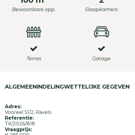
100 m²
2
Bewoonbare opp.
Slaapkamers
Terras
Garage
ALGEMEEN
INDELING
WETTELIJKE GEGEVENS
Adres:
Vooreel 51/2
Ravels
Referentie:
TK/2026/818
Vraagprijs: