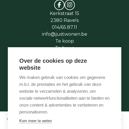
Kerkstraat 15
2380 Ravels
014/65.87.11
info@justwonen.be
Te koop
Te huur
Te laat
Over de cookies op deze
Stukje geschiedenis
website
Wie is wie
Onze services
We maken gebruik van cookies om gegevens
Contact
m.b.t. de prestaties en het gebruik van deze
Te vroeg
website te verzamelen & analyseren, om
Eigenaarslogin
sociale netwerkfunctionaliteiten aan te bieden en
onze content & advertenties te verbeteren en
personaliseren.
Vastgoedmakelaar-bemiddelaar BIV België BIV 507.005 -
Kom meer te weten
Ondernemingsnummer BTW-BE 0540 695 222 -