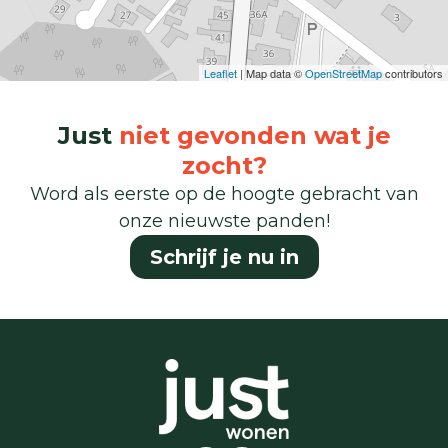
Leaflet
| Map data ©
OpenStreetMap
contributors
Just
niet gevonden wat je
zocht?
Word als eerste op de hoogte gebracht van
onze nieuwste panden!
Schrijf je nu in