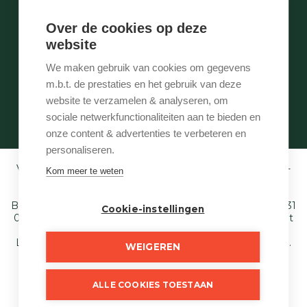
Te laat
Over de cookies op deze
Stukje geschiedenis
website
Wie is wie
Onze services
We maken gebruik van cookies om gegevens
Contact
m.b.t. de prestaties en het gebruik van deze
Te vroeg
website te verzamelen & analyseren, om
Eigenaarslogin
sociale netwerkfunctionaliteiten aan te bieden en
onze content & advertenties te verbeteren en
personaliseren.
Vastgoedmakelaar-bemiddelaar BIV België BIV 507.005 -
Kom meer te weten
Ondernemingsnummer BTW-BE 0540 695 222 -
Verzekering BA en borgstelling via NV AXA
Belgium (polisnr. 730.390.160) - Derdenrekening: BE97 1431
Cookie-instellingen
0000 1849. Toezichthoudende autoriteit: Beroepsinstituut
van Vastgoedmakelaars,
Luxemburgstraat 16 B te 1000 Brussel - T. 02 505 38 50 E.
WEIGEREN
info@biv.be
. Onderworpen aan de deontologische code
van het BIV.
ALLE COOKIES TOESTAAN