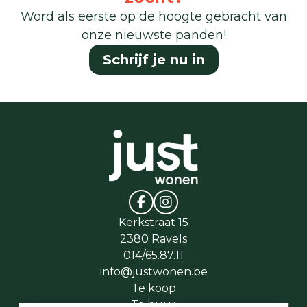
Word als eerste op de hoogte gebracht van
onze nieuwste panden!
Schrijf je nu in
Kerkstraat 15
2380 Ravels
014/65.87.11
info@justwonen.be
Te koop
Te huur