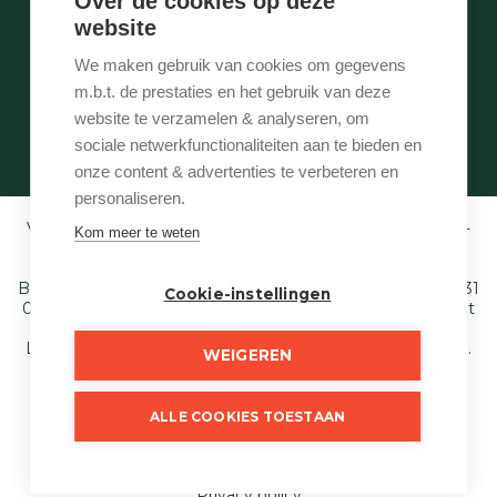
Over de cookies op deze
Stukje geschiedenis
website
Wie is wie
Onze services
We maken gebruik van cookies om gegevens
Contact
m.b.t. de prestaties en het gebruik van deze
Te vroeg
website te verzamelen & analyseren, om
Eigenaarslogin
sociale netwerkfunctionaliteiten aan te bieden en
onze content & advertenties te verbeteren en
personaliseren.
Vastgoedmakelaar-bemiddelaar BIV België BIV 507.005 -
Kom meer te weten
Ondernemingsnummer BTW-BE 0540 695 222 -
Verzekering BA en borgstelling via NV AXA
Belgium (polisnr. 730.390.160) - Derdenrekening: BE97 1431
Cookie-instellingen
0000 1849. Toezichthoudende autoriteit: Beroepsinstituut
van Vastgoedmakelaars,
Luxemburgstraat 16 B te 1000 Brussel - T. 02 505 38 50 E.
WEIGEREN
info@biv.be
. Onderworpen aan de deontologische code
van het BIV.
ALLE COOKIES TOESTAAN
© 2026
Just Wonen
Developed by Zabun
Disclaimer
Privacy policy