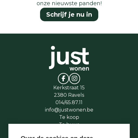
onze nieuwste panden!
Schrijf je nu in
Kerkstraat 15
2380 Ravels
014/65.87.11
info@justwonen.be
Te koop
Te huur
Te laat