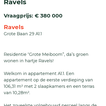
Ravels
Vraagprijs
:
€ 380 000
Ravels
Grote Baan 29 A1.1
Residentie “Grote Meiboom”, da’s groen
wonen in hartje Ravels!
Welkom in appartement A1.1. Een
appartement op de eerste verdieping van
106,31 m² met 2 slaapkamers en een terras
van 10,28m².
Het zoveelste volgebouwd perceel langs de