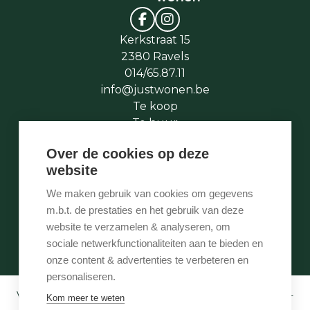
Kerkstraat 15
2380 Ravels
014/65.87.11
info@justwonen.be
Te koop
Te huur
Te laat
Over de cookies op deze
Stukje geschiedenis
website
Wie is wie
Onze services
We maken gebruik van cookies om gegevens
Contact
m.b.t. de prestaties en het gebruik van deze
Te vroeg
website te verzamelen & analyseren, om
Eigenaarslogin
sociale netwerkfunctionaliteiten aan te bieden en
onze content & advertenties te verbeteren en
personaliseren.
Vastgoedmakelaar-bemiddelaar BIV België BIV 507.005 -
Kom meer te weten
Ondernemingsnummer BTW-BE 0540 695 222 -