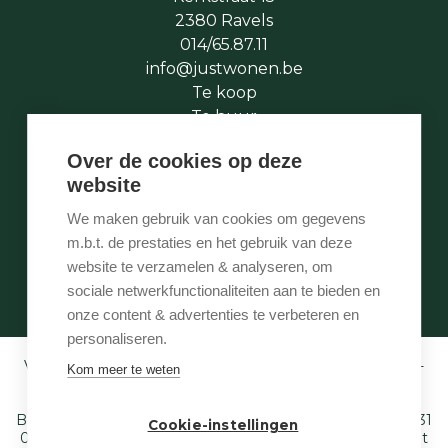
2380 Ravels
014/65.87.11
info@justwonen.be
Te koop
Te huur
Te laat
Over de cookies op deze
Stukje geschiedenis
website
Wie is wie
Onze services
We maken gebruik van cookies om gegevens
Contact
m.b.t. de prestaties en het gebruik van deze
Te vroeg
website te verzamelen & analyseren, om
Eigenaarslogin
sociale netwerkfunctionaliteiten aan te bieden en
onze content & advertenties te verbeteren en
personaliseren.
Vastgoedmakelaar-bemiddelaar BIV België BIV 507.005 -
Kom meer te weten
Ondernemingsnummer BTW-BE 0540 695 222 -
Verzekering BA en borgstelling via NV AXA
Belgium (polisnr. 730.390.160) - Derdenrekening: BE97 1431
Cookie-instellingen
0000 1849. Toezichthoudende autoriteit: Beroepsinstituut