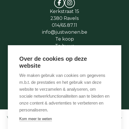
Kerkstraat 15
2380 Ravels
014/65.87.11
info@justwonen.be
Te koop
Te huur
Te laat
Over de cookies op deze
Stukje geschiedenis
website
Wie is wie
Onze services
We maken gebruik van cookies om gegevens
Contact
m.b.t. de prestaties en het gebruik van deze
Te vroeg
website te verzamelen & analyseren, om
Eigenaarslogin
sociale netwerkfunctionaliteiten aan te bieden en
onze content & advertenties te verbeteren en
personaliseren.
Vastgoedmakelaar-bemiddelaar BIV België BIV 507.005 -
Kom meer te weten
Ondernemingsnummer BTW-BE 0540 695 222 -
Verzekering BA en borgstelling via NV AXA