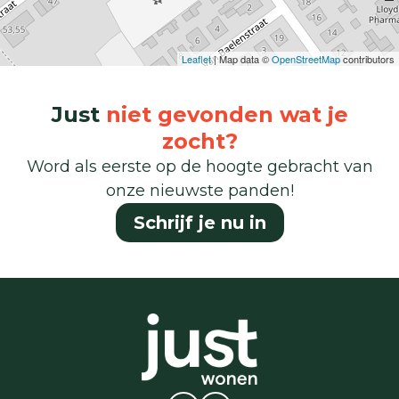
Leaflet
| Map data ©
OpenStreetMap
contributors
Just
niet gevonden wat je
zocht?
Word als eerste op de hoogte gebracht van
onze nieuwste panden!
Schrijf je nu in