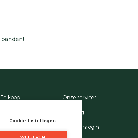
e panden!
Te koop
Onze services
Te huur
Contact
Te laat
Te vroeg
Stukje geschiedenis
Cookie-instellingen
Wie is wie
Eigenaarslogin
WEIGEREN