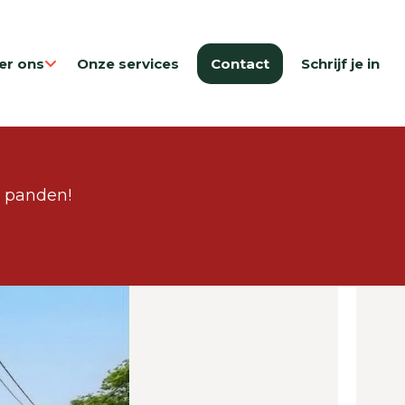
er ons
Onze services
Contact
Schrijf je in
e panden!