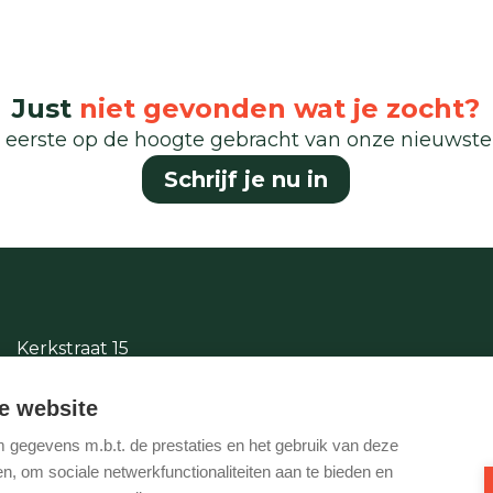
Just
niet gevonden wat je zocht?
 eerste op de hoogte gebracht van onze nieuwst
Schrijf je nu in
Kerkstraat 15
2380 Ravels
e website
014/65.87.11
gegevens m.b.t. de prestaties en het gebruik van deze
info@justwonen.be
, om sociale netwerkfunctionaliteiten aan te bieden en