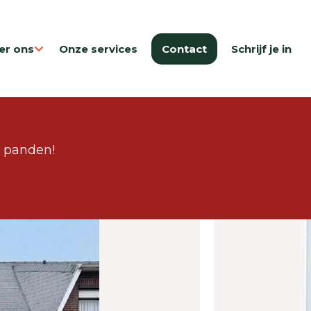
er ons
Onze services
Contact
Schrijf je in
e panden!