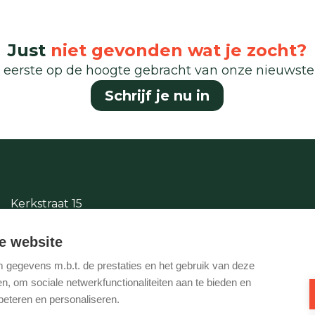
Just
niet gevonden wat je zocht?
 eerste op de hoogte gebracht van onze nieuwst
Schrijf je nu in
Kerkstraat 15
2380 Ravels
e website
014/65.87.11
gegevens m.b.t. de prestaties en het gebruik van deze
info@justwonen.be
, om sociale netwerkfunctionaliteiten aan te bieden en
beteren en personaliseren.