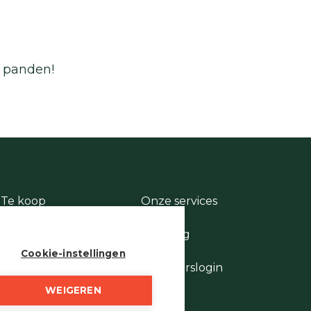
e panden!
Te koop
Onze services
Te huur
Contact
Te laat
Te vroeg
Stukje geschiedenis
Cookie-instellingen
Wie is wie
Eigenaarslogin
WEIGEREN