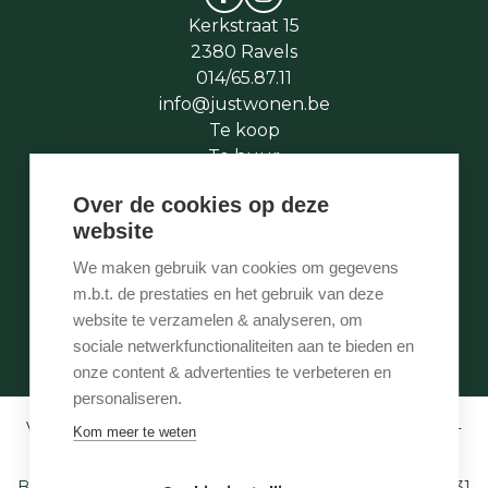
Kerkstraat 15
2380 Ravels
014/65.87.11
info@justwonen.be
Te koop
Te huur
Te laat
Over de cookies op deze
Stukje geschiedenis
website
Wie is wie
Onze services
We maken gebruik van cookies om gegevens
Contact
m.b.t. de prestaties en het gebruik van deze
Te vroeg
website te verzamelen & analyseren, om
Eigenaarslogin
sociale netwerkfunctionaliteiten aan te bieden en
onze content & advertenties te verbeteren en
personaliseren.
Vastgoedmakelaar-bemiddelaar BIV België BIV 507.005 -
Kom meer te weten
Ondernemingsnummer BTW-BE 0540 695 222 -
Verzekering BA en borgstelling via NV AXA
Belgium (polisnr. 730.390.160) - Derdenrekening: BE97 1431