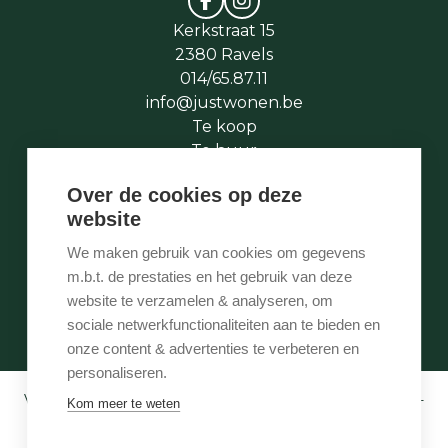
Kerkstraat 15
2380 Ravels
014/65.87.11
info@justwonen.be
Te koop
Te huur
Te laat
Over de cookies op deze
Stukje geschiedenis
website
Wie is wie
Onze services
We maken gebruik van cookies om gegevens
Contact
m.b.t. de prestaties en het gebruik van deze
Te vroeg
website te verzamelen & analyseren, om
Eigenaarslogin
sociale netwerkfunctionaliteiten aan te bieden en
onze content & advertenties te verbeteren en
personaliseren.
Vastgoedmakelaar-bemiddelaar BIV België BIV 507.005 -
Kom meer te weten
Ondernemingsnummer BTW-BE 0540 695 222 -
Verzekering BA en borgstelling via NV AXA