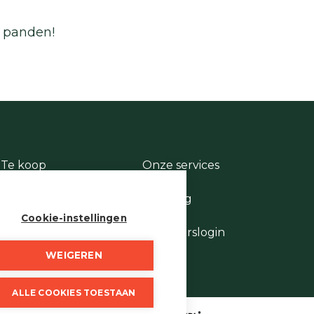
e panden!
Te koop
Onze services
Te huur
Contact
Te laat
Te vroeg
Stukje geschiedenis
Cookie-instellingen
Wie is wie
Eigenaarslogin
WEIGEREN
ALLE COOKIES TOESTAAN