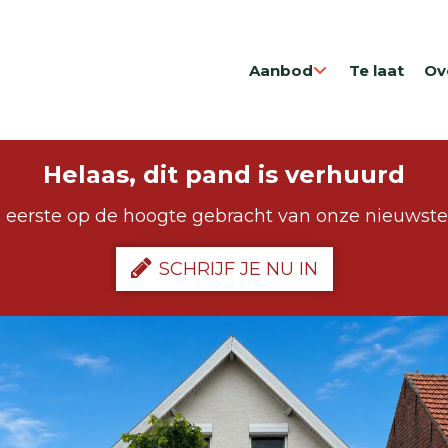
Aanbod
Te laat
Ov
Helaas, dit pand is verhuurd
 eerste op de hoogte gebracht van onze nieuwst
SCHRIJF JE NU IN