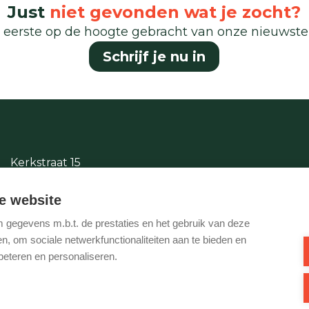
Just
niet gevonden wat je zocht?
 eerste op de hoogte gebracht van onze nieuwst
Schrijf je nu in
Kerkstraat 15
2380 Ravels
e website
014/65.87.11
gegevens m.b.t. de prestaties en het gebruik van deze
info@justwonen.be
, om sociale netwerkfunctionaliteiten aan te bieden en
beteren en personaliseren.