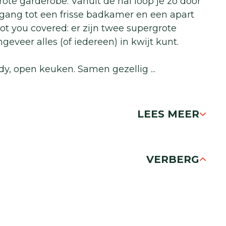
te garderobe. Vanuit de hal loop je zo door
egang tot een frisse badkamer en een apart
ot you covered: er zijn twee supergrote
eveer alles (of iedereen) in kwijt kunt.
ndy, open keuken. Samen gezellig
...
LEES MEER
VERBERG