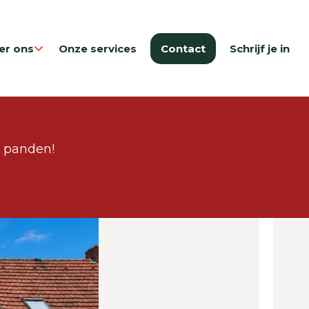
er ons
Onze services
Contact
Schrijf je in
e panden!