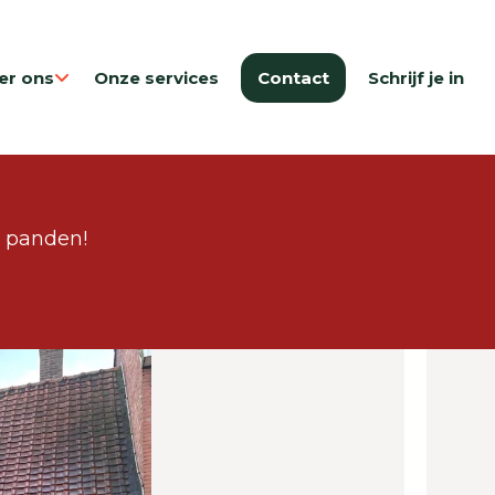
er ons
Onze services
Contact
Schrijf je in
e panden!