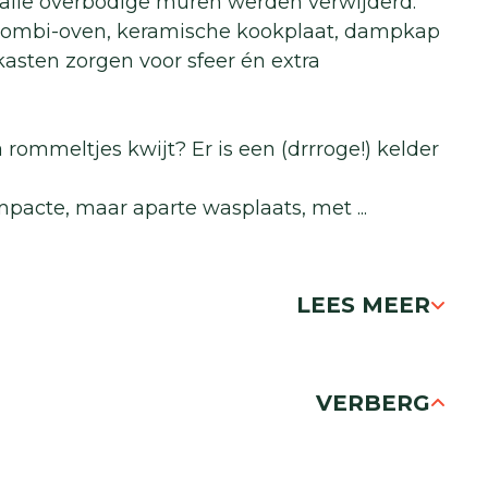
t alle overbodige muren werden verwijderd.
combi-oven, keramische kookplaat, dampkap
kasten zorgen voor sfeer én extra
rommeltjes kwijt? Er is een (drrroge!) kelder
mpacte, maar aparte wasplaats, met
...
LEES MEER
VERBERG