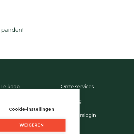
e panden!
Te koop
Onze services
Te huur
Contact
Te laat
Te vroeg
Stukje geschiedenis
Cookie-instellingen
Wie is wie
Eigenaarslogin
WEIGEREN