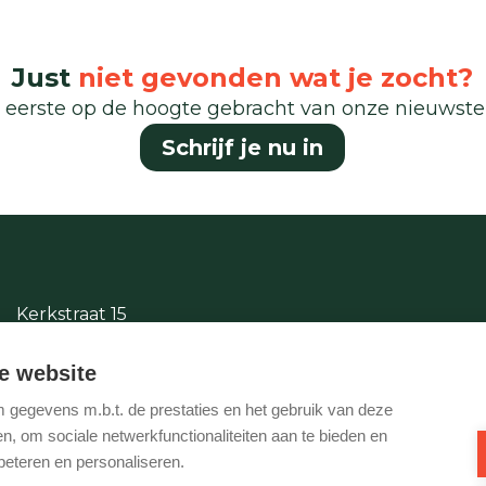
Just
niet gevonden wat je zocht?
 eerste op de hoogte gebracht van onze nieuwst
Schrijf je nu in
Kerkstraat 15
2380 Ravels
e website
014/65.87.11
gegevens m.b.t. de prestaties en het gebruik van deze
info@justwonen.be
, om sociale netwerkfunctionaliteiten aan te bieden en
beteren en personaliseren.