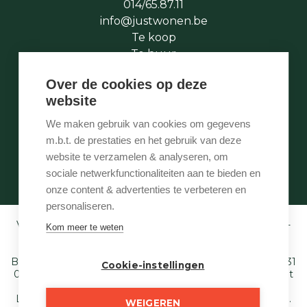
014/65.87.11
info@justwonen.be
Te koop
Te huur
Te laat
Over de cookies op deze
Stukje geschiedenis
website
Wie is wie
Onze services
We maken gebruik van cookies om gegevens
Contact
m.b.t. de prestaties en het gebruik van deze
Te vroeg
website te verzamelen & analyseren, om
Eigenaarslogin
sociale netwerkfunctionaliteiten aan te bieden en
onze content & advertenties te verbeteren en
personaliseren.
Vastgoedmakelaar-bemiddelaar BIV België BIV 507.005 -
Kom meer te weten
Ondernemingsnummer BTW-BE 0540 695 222 -
Verzekering BA en borgstelling via NV AXA
Belgium (polisnr. 730.390.160) - Derdenrekening: BE97 1431
Cookie-instellingen
0000 1849. Toezichthoudende autoriteit: Beroepsinstituut
van Vastgoedmakelaars,
Luxemburgstraat 16 B te 1000 Brussel - T. 02 505 38 50 E.
WEIGEREN