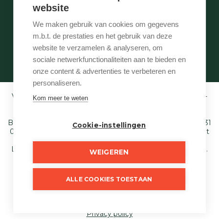
website
Wie is wie
Onze services
We maken gebruik van cookies om gegevens
Contact
m.b.t. de prestaties en het gebruik van deze
Te vroeg
website te verzamelen & analyseren, om
Eigenaarslogin
sociale netwerkfunctionaliteiten aan te bieden en
onze content & advertenties te verbeteren en
personaliseren.
Vastgoedmakelaar-bemiddelaar BIV België BIV 507.005 -
Kom meer te weten
Ondernemingsnummer BTW-BE 0540 695 222 -
Verzekering BA en borgstelling via NV AXA
Belgium (polisnr. 730.390.160) - Derdenrekening: BE97 1431
Cookie-instellingen
0000 1849. Toezichthoudende autoriteit: Beroepsinstituut
van Vastgoedmakelaars,
Luxemburgstraat 16 B te 1000 Brussel - T. 02 505 38 50 E.
WEIGEREN
info@biv.be
. Onderworpen aan de deontologische code
van het BIV.
ALLE COOKIES TOESTAAN
© 2026
Just Wonen
Developed by Zabun
Disclaimer
Privacy policy