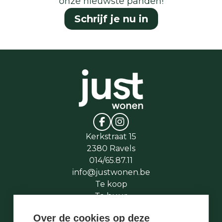
onze nieuwste panden!
Schrijf je nu in
Kerkstraat 15
2380 Ravels
014/65.87.11
info@justwonen.be
Te koop
Te huur
Te laat
Over de cookies op deze
Stukje geschiedenis