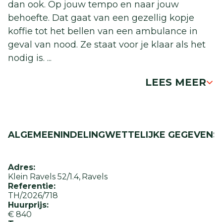
dan ook. Op jouw tempo en naar jouw
behoefte. Dat gaat van een gezellig kopje
koffie tot het bellen van een ambulance in
geval van nood. Ze staat voor je klaar als het
nodig is.
...
LEES MEER
ALGEMEEN
INDELING
WETTELIJKE GEGEVENS
Adres:
Klein Ravels 52/1.4
Ravels
Referentie:
TH/2026/718
Huurprijs:
€ 840