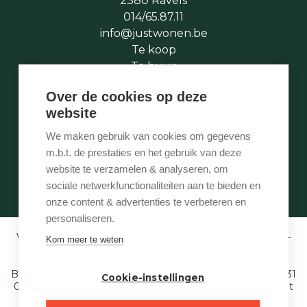
2380 Ravels
014/65.87.11
info@justwonen.be
Te koop
Te huur
Te laat
Over de cookies op deze
Stukje geschiedenis
website
Wie is wie
Onze services
We maken gebruik van cookies om gegevens
Contact
m.b.t. de prestaties en het gebruik van deze
Te vroeg
website te verzamelen & analyseren, om
Eigenaarslogin
sociale netwerkfunctionaliteiten aan te bieden en
onze content & advertenties te verbeteren en
personaliseren.
Vastgoedmakelaar-bemiddelaar BIV België BIV 507.005 -
Kom meer te weten
Ondernemingsnummer BTW-BE 0540 695 222 -
Verzekering BA en borgstelling via NV AXA
Belgium (polisnr. 730.390.160) - Derdenrekening: BE97 1431
Cookie-instellingen
0000 1849. Toezichthoudende autoriteit: Beroepsinstituut
van Vastgoedmakelaars,