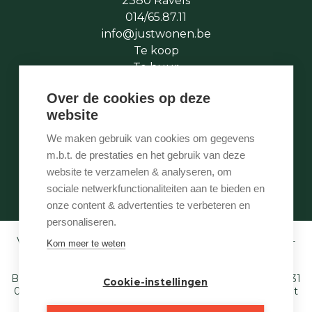
2380 Ravels
014/65.87.11
info@justwonen.be
Te koop
Te huur
Te laat
Over de cookies op deze
Stukje geschiedenis
website
Wie is wie
Onze services
We maken gebruik van cookies om gegevens
Contact
m.b.t. de prestaties en het gebruik van deze
Te vroeg
website te verzamelen & analyseren, om
Eigenaarslogin
sociale netwerkfunctionaliteiten aan te bieden en
onze content & advertenties te verbeteren en
personaliseren.
Vastgoedmakelaar-bemiddelaar BIV België BIV 507.005 -
Kom meer te weten
Ondernemingsnummer BTW-BE 0540 695 222 -
Verzekering BA en borgstelling via NV AXA
Belgium (polisnr. 730.390.160) - Derdenrekening: BE97 1431
Cookie-instellingen
0000 1849. Toezichthoudende autoriteit: Beroepsinstituut
van Vastgoedmakelaars,