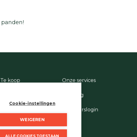
e panden!
Te koop
Onze services
Te huur
Contact
Te laat
Te vroeg
Stukje geschiedenis
Cookie-instellingen
Wie is wie
Eigenaarslogin
WEIGEREN
ALLE COOKIES TOESTAAN