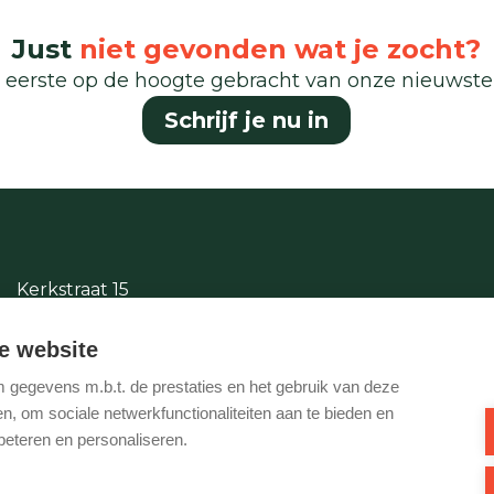
Just
niet gevonden wat je zocht?
 eerste op de hoogte gebracht van onze nieuwst
Schrijf je nu in
Kerkstraat 15
2380 Ravels
e website
014/65.87.11
gegevens m.b.t. de prestaties en het gebruik van deze
info@justwonen.be
, om sociale netwerkfunctionaliteiten aan te bieden en
beteren en personaliseren.