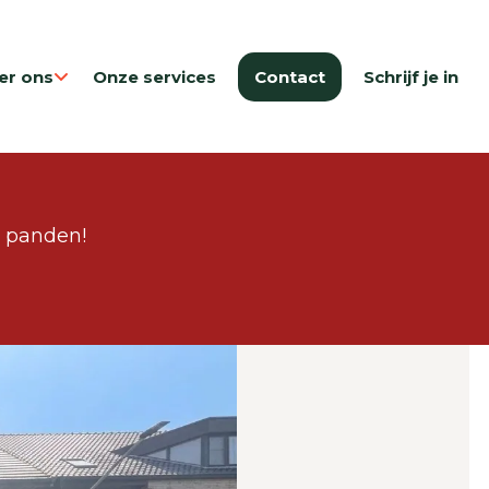
er ons
Onze services
Contact
Schrijf je in
e panden!