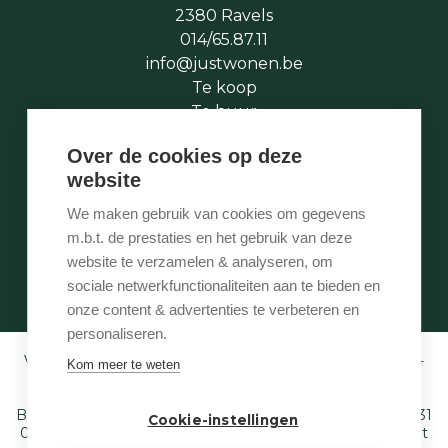
2380 Ravels
014/65.87.11
info@justwonen.be
Te koop
Te huur
Te laat
Over de cookies op deze
Stukje geschiedenis
website
Wie is wie
Onze services
We maken gebruik van cookies om gegevens
Contact
m.b.t. de prestaties en het gebruik van deze
Te vroeg
website te verzamelen & analyseren, om
Eigenaarslogin
sociale netwerkfunctionaliteiten aan te bieden en
onze content & advertenties te verbeteren en
personaliseren.
Vastgoedmakelaar-bemiddelaar BIV België BIV 507.005 -
Kom meer te weten
Ondernemingsnummer BTW-BE 0540 695 222 -
Verzekering BA en borgstelling via NV AXA
Belgium (polisnr. 730.390.160) - Derdenrekening: BE97 1431
Cookie-instellingen
0000 1849. Toezichthoudende autoriteit: Beroepsinstituut