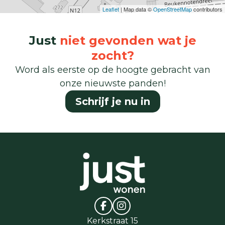
Leaflet
| Map data ©
OpenStreetMap
contributors
Just
niet gevonden wat je
zocht?
Word als eerste op de hoogte gebracht van
onze nieuwste panden!
Schrijf je nu in
Kerkstraat 15