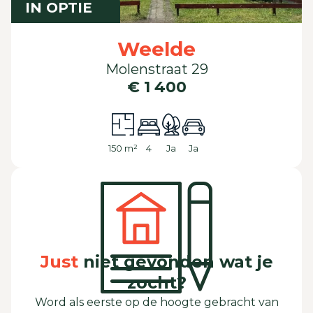
IN OPTIE
Weelde
Molenstraat 29
€ 1 400
150 m²
4
Ja
Ja
Just
niet gevonden wat je
zocht?
Word als eerste op de hoogte gebracht van