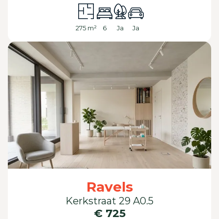
275 m²
6
Ja
Ja
Ravels
Kerkstraat 29 A0.5
€ 725