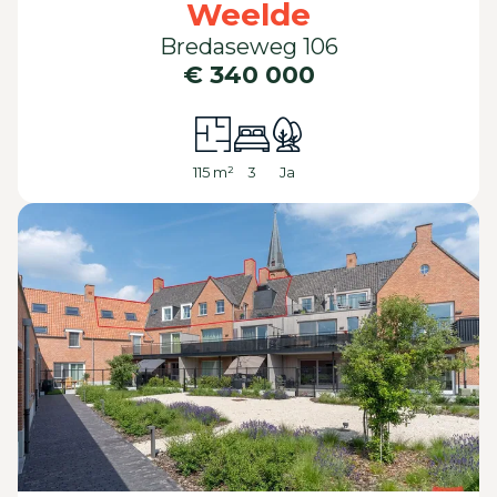
Weelde
Bredaseweg 106
€ 340 000
115 m²
3
Ja