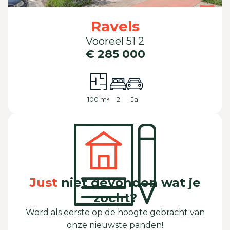
Ravels
Vooreel 51 2
€ 285 000
100 m²
2
Ja
Just
niet gevonden wat je
zocht?
Word als eerste op de hoogte gebracht van
onze nieuwste panden!