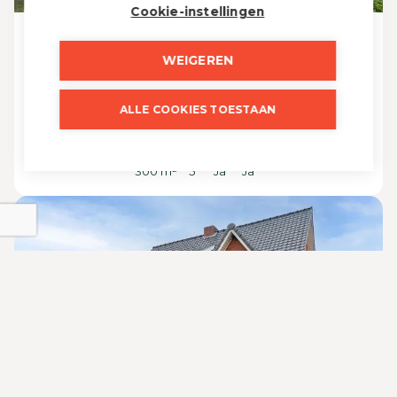
Cookie-instellingen
Turnhout
WEIGEREN
Steenweg op Mol 48
€ 795 000
ALLE COOKIES TOESTAAN
300 m²
5
Ja
Ja